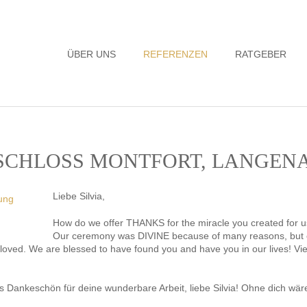
Navigation
ÜBER UNS
REFERENZEN
RATGEBER
überspringen
- SCHLOSS MONTFORT, LANGEN
Liebe Silvia,
How do we offer THANKS for the miracle you created for u
Our ceremony was DIVINE because of many reasons, but e
 loved. We are blessed to have found you and have you in our lives! Vi
s Dankeschön für deine wunderbare Arbeit, liebe Silvia! Ohne dich w