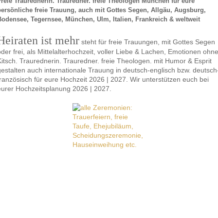
Freie Traurednerin. Trauredner. freie Theologen München für eure
persönliche freie Trauung, auch mit Gottes Segen, Allgäu, Augsburg,
Bodensee, Tegernsee, München, Ulm, Italien, Frankreich & weltweit
Heiraten ist mehr
steht für freie Trauungen, mit Gottes Segen
oder frei, als Mittelalterhochzeit, voller Liebe & Lachen, Emotionen ohn
Kitsch. Traurednerin. Trauredner. freie Theologen. mit Humor & Esprit
gestalten auch internationale Trauung in deutsch-englisch bzw. deutsch
französisch für eure Hochzeit 2026 | 2027. Wir unterstützen euch bei
eurer Hochzeitsplanung 2026 | 2027.