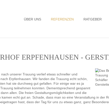
Navigation
ÜBER UNS
REFERENZEN
RATGEBER
überspringen
TURHOF ERPFENHAUSEN - GERS
nach unserer Trauung verlief etwas schneller und
f nach Erpfenhausen. Wir fanden die Trauung echt schön,
 hat sie durchweg gut gefallen. Für einige war es ja
ien Trauung teilnehmen konnten. Dementsprechend gespannt
 dann allen. Die freien Gestaltungsmöglichkeiten und die
en kamen echt gut an. Schade, dass man so eine Veranstaltung in der R
eigetragen hast, dass der Tag für uns zu etwas ganz, ganz Besonderem w