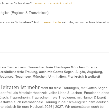
ochzeit in Schwaben?
Terminanfrage & Angebot
glich (Englisch & Französisch).
location in Schwaben? Auf
unserer Karte
seht ihr, wo wir schon überall 
Freie Traurednerin. Trauredner. freie Theologen München für eure
persönliche freie Trauung, auch mit Gottes Segen, Allgäu, Augsburg,
Bodensee, Tegernsee, München, Ulm, Italien, Frankreich & weltweit
Heiraten ist mehr
steht für freie Trauungen, mit Gottes Segen
oder frei, als Mittelalterhochzeit, voller Liebe & Lachen, Emotionen ohn
Kitsch. Traurednerin. Trauredner. freie Theologen. mit Humor & Esprit
gestalten auch internationale Trauung in deutsch-englisch bzw. deutsch
französisch für eure Hochzeit 2026 | 2027. Wir unterstützen euch bei