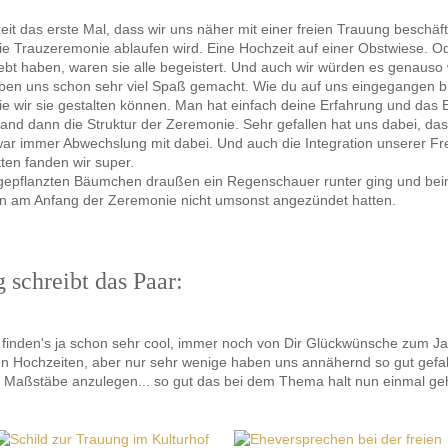
it das erste Mal, dass wir uns näher mit einer freien Trauung beschäf
eie Trauzeremonie ablaufen wird. Eine Hochzeit auf einer Obstwiese. 
lebt haben, waren sie alle begeistert. Und auch wir würden es genaus
ben uns schon sehr viel Spaß gemacht. Wie du auf uns eingegangen bi
e wir sie gestalten können. Man hat einfach deine Erfahrung und das
stand dann die Struktur der Zeremonie. Sehr gefallen hat uns dabei, da
war immer Abwechslung mit dabei. Und auch die Integration unserer Fr
ten fanden wir super.
 gepflanzten Bäumchen draußen ein Regenschauer runter ging und bei
zen am Anfang der Zeremonie nicht umsonst angezündet hatten.
 schreibt das Paar:
r finden's ja schon sehr cool, immer noch von Dir Glückwünsche zum 
gen Hochzeiten, aber nur sehr wenige haben uns annähernd so gut gefa
 Maßstäbe anzulegen... so gut das bei dem Thema halt nun einmal geht