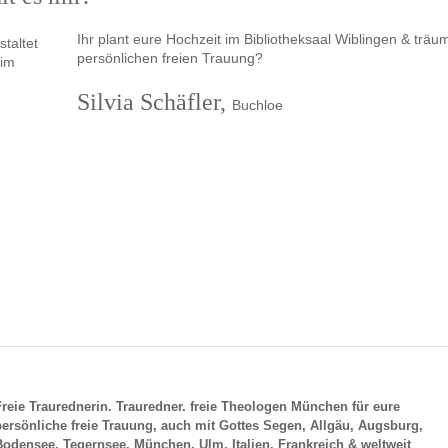
Ihr plant eure Hochzeit im Bibliotheksaal Wiblingen & träu
persönlichen freien Trauung?
Silvia Schäfler,
Buchloe
Freie Traurednerin. Trauredner. freie Theologen München für eure
persönliche freie Trauung, auch mit Gottes Segen, Allgäu, Augsburg,
Bodensee, Tegernsee, München, Ulm, Italien, Frankreich & weltweit