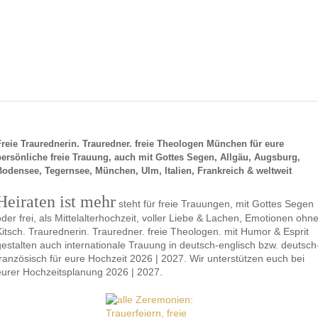
Freie Traurednerin. Trauredner. freie Theologen München für eure
persönliche freie Trauung, auch mit Gottes Segen, Allgäu, Augsburg,
Bodensee, Tegernsee, München, Ulm, Italien, Frankreich & weltweit
Heiraten ist mehr
steht für freie Trauungen, mit Gottes Segen
oder frei, als Mittelalterhochzeit, voller Liebe & Lachen, Emotionen ohn
Kitsch. Traurednerin. Trauredner. freie Theologen. mit Humor & Esprit
gestalten auch internationale Trauung in deutsch-englisch bzw. deutsch
französisch für eure Hochzeit 2026 | 2027. Wir unterstützen euch bei
eurer Hochzeitsplanung 2026 | 2027.