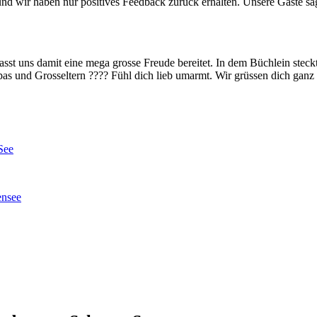
nd wir haben nur positives Feedback zurück erhalten. Unsere Gäste sage
st uns damit eine mega grosse Freude bereitet. In dem Büchlein steckt 
as und Grosseltern ???? Fühl dich lieb umarmt. Wir grüssen dich ganz