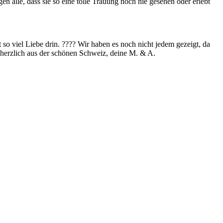
n alle, dass sie so eine tolle Trauung noch nie gesehen oder erlebt
so viel Liebe drin. ???? Wir haben es noch nicht jedem gezeigt, da
 herzlich aus der schönen Schweiz, deine M. & A.