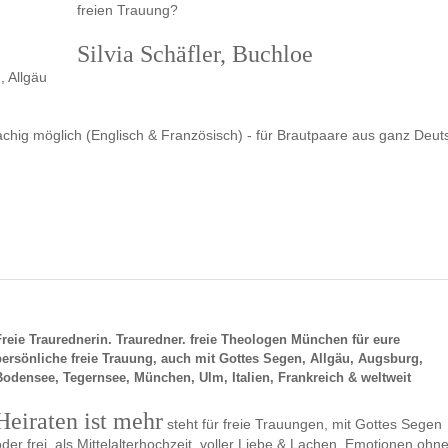
freien Trauung?
Silvia Schäfler, Buchloe
 Allgäu
hig möglich (Englisch & Französisch) - für Brautpaare aus ganz Deut
Freie Traurednerin. Trauredner. freie Theologen München für eure
persönliche freie Trauung, auch mit Gottes Segen, Allgäu, Augsburg,
Bodensee, Tegernsee, München, Ulm, Italien, Frankreich & weltweit
Heiraten ist mehr
steht für freie Trauungen, mit Gottes Segen
oder frei, als Mittelalterhochzeit, voller Liebe & Lachen, Emotionen ohn