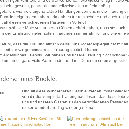
inbringen konnten. Und es war wunderbar, wie vielschichtig mit wie vi
cht, geweint, gestrahlt - und teilweise alles auf einmal! ;-)
efallen, wie viele eigene aktive Handlungen von uns in die Trauung ei
Familie beigetragen haben - da gab es für uns schöne und auch lustig
mit all diesen verschiedenen Parteien im Vorfeld!
wir unzählige Male von unseren Gästen gehört haben, dass sie noch ni
n der Erfahrung vieler laufen Trauungen immer ähnlich und wie eine alt
efühl, dass die Trauung einfach genau uns widergespiegelt hat mit all 
eit mit der wir gemeinsam die Trauung gestaltet haben.
nvergessliches Erlebnis. Wir hätten uns unsere Trauung nicht schöner 
kunft noch ganz viele Paare finden und mit Dir einen so unvergesslich
nderschönes Booklet
Und all diese wunderbaren Gefühle werden immer wieder 
von dir die komplette Trauung nachlesen, das du so liebev
uns und unseren Gästen zu den verschiedenen Passagen ge
dieser wunderbare Tag wieder ganz nah.