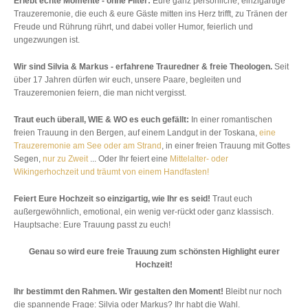
Erlebt echte Momente - ohne Filter:
Eure ganz persönliche, einzigartige
Trauzeremonie, die euch & eure Gäste mitten ins Herz trifft, zu Tränen der
Freude und Rührung rührt, und dabei voller Humor, feierlich und
ungezwungen ist.
Wir sind Silvia & Markus - erfahrene Trauredner & freie Theologen.
Seit
über 17 Jahren dürfen wir euch, unsere Paare, begleiten und
Trauzeremonien feiern, die man nicht vergisst.
Traut euch überall, WIE & WO es euch gefällt:
In einer romantischen
freien Trauung in den Bergen, auf einem Landgut in der Toskana,
eine
Trauzeremonie am See oder am Strand
, in einer freien Trauung mit Gottes
Segen,
nur zu Zweit
... Oder Ihr feiert eine
Mittelalter- oder
Wikingerhochzeit und träumt von einem Handfasten!
Feiert Eure Hochzeit so einzigartig, wie Ihr es seid!
Traut euch
außergewöhnlich, emotional, ein wenig ver-rückt oder ganz klassisch.
Hauptsache: Eure Trauung passt zu euch!
Genau so wird eure freie Trauung zum schönsten Highlight eurer
Hochzeit!
Ihr bestimmt den Rahmen. Wir gestalten den Moment!
Bleibt nur noch
die spannende Frage: Silvia oder Markus? Ihr habt die Wahl.