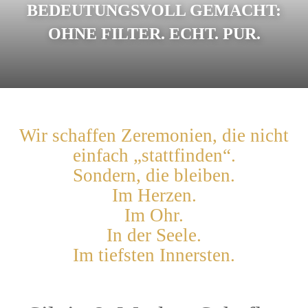
BEDEUTUNGSVOLL GEMACHT:
OHNE FILTER. ECHT. PUR.
Wir schaffen Zeremonien, die nicht
einfach „stattfinden“.
Sondern, die bleiben.
Im Herzen.
Im Ohr.
In der Seele.
Im tiefsten Innersten.