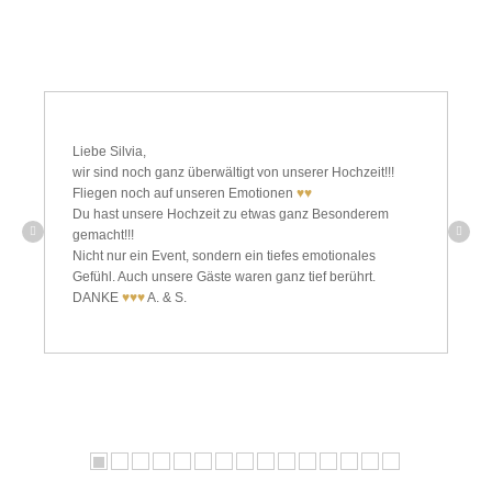
Liebe Silvia,
wir sind noch ganz überwältigt von unserer Hochzeit!!!
Fliegen noch auf unseren Emotionen
♥♥
Du hast unsere Hochzeit zu etwas ganz Besonderem
gemacht!!!
Nicht nur ein Event, sondern ein tiefes emotionales
Gefühl. Auch unsere Gäste waren ganz tief berührt.
DANKE
♥♥♥
A. & S.
1
2
3
4
5
6
7
8
9
10
11
12
13
14
15