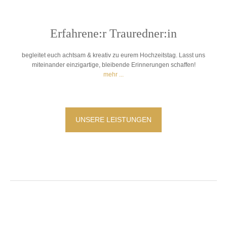
Erfahrene:r Trauredner:in
begleitet euch achtsam & kreativ zu eurem Hochzeitstag. Lasst uns
miteinander einzigartige, bleibende Erinnerungen schaffen!
mehr ...
UNSERE LEISTUNGEN
WOVON TRÄUMT IHR?
♥