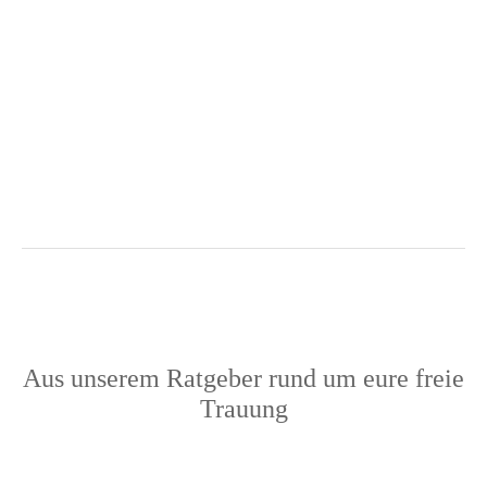
ERZÄHLT ES UNS!
08241 / 9183204
zum Kontaktformular
Aus unserem Ratgeber rund um eure freie
Trauung