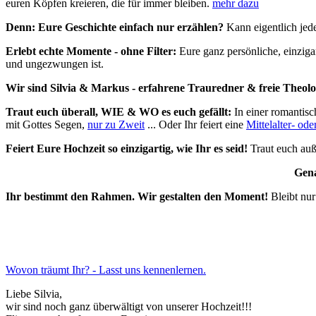
euren Köpfen kreieren, die für immer bleiben.
mehr dazu
Denn: Eure Geschichte einfach nur erzählen?
Kann eigentlich jede
Erlebt echte Momente - ohne Filter:
Eure ganz persönliche, einziga
und ungezwungen ist.
Wir sind Silvia & Markus - erfahrene Trauredner & freie Theol
Traut euch überall, WIE & WO es euch gefällt:
In einer romantis
mit Gottes Segen,
nur zu Zweit
... Oder Ihr feiert eine
Mittelalter- od
Feiert Eure Hochzeit so einzigartig, wie Ihr es seid!
Traut euch auß
Gena
Ihr bestimmt den Rahmen. Wir gestalten den Moment!
Bleibt nu
Wovon träumt Ihr? - Lasst uns kennenlernen.
Liebe Silvia,
wir sind noch ganz überwältigt von unserer Hochzeit!!!