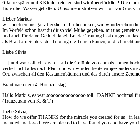
6 Jahre später und 3 Kinder reicher, sind wir überglücklich! Die ein
Boje über Wasser gehalten. Umso mehr strotzen wir nun vor Glück un
Lieber Markus,
wir möchten uns ganz herzlich dafür bedanken, wie wunderschön du u
Im Vorfeld schon hast du dir so viel Mühe gegeben, mit uns gemeinsam
und auch für deine Geduld dabei. Bei der Trauung hast du genau das 
als Braut am Schluss der Trauung die Tränen kamen, und ich nicht and
Liebe Silvia,
[...] und was soll ich sagen ... all die Gefühle von damals kamen ho
verlief nicht alles nach Plan, und wir würden heute einiges anders ma
Ort, zwischen all den Kastanienbäumen und das durch unsere Zeremo
Braut nach dem 4. Hochzeitstag
Hallo Markus, es war sooooooooooooooo toll - DANKE nochmal für al
(Trauzeugin von K. & T.)
Liebe Silvia,
How do we offer THANKS for the miracle you created for us - in les
included and loved. We are blessed to have found you and have you in