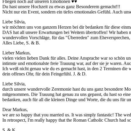
Fliegen noch auf unseren Emotionen
♥♥
Du hast unsere Hochzeit zu etwas ganz Besonderem gemacht!!!
Nicht nur ein Event, sondern ein tiefes emotionales Gefühl. Auch u
Liebe Silvia,
wir möchten uns von ganzem Herzen bei dir bedanken für diese einmal
DAS hat all unsere Erwartungen bei Weitem übertroffen! Wir haben no
wundervollen Vorschläge, für das "Überreden" zum Eheversprechen, f
Alles Liebe, S. & B.
Lieber Markus,
vielen vielen lieben Dank für alles. Deine Ansprache war so schön und
intimste und emotionalste freie Trauung war, auf der sie je waren. A
Ich weiß nicht genau wie du es gemacht hast, in den 2 Terminen die 
dein offenes Ohr, für dein Feingefühl. J. & D.
Liebe Silvia,
durch unsere wundervolle Zeremonie hast du uns ganz besondere Mom
mitgenommen. Die Trauung hat genau zu uns gepasst, du hast so eine
bedanken, auch für all die kleinen Dinge und Worte, die du uns für 
Dear Markus,
we are so happy that you married us. It was simply fantastic! The we
In retrospect, I'm really happy that the Roman Catholic Church had scr
S. & K.