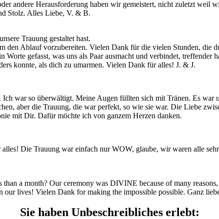
e oder andere Herausforderung haben wir gemeistert, nicht zuletzt weil 
d Stolz. Alles Liebe, V. & B.
nsere Trauung gestaltet hast.
 den Ablauf vorzubereiten. Vielen Dank für die vielen Stunden, die du
in Worte gefasst, was uns als Paar ausmacht und verbindet, treffender 
ers konnte, als dich zu umarmen. Vielen Dank für alles! J. & J.
ch. Ich war so überwältigt. Meine Augen füllten sich mit Tränen. Es wa
chen, aber die Trauung, die war perfekt, so wie sie war. Die Liebe zwi
nie mit Dir. Dafür möchte ich von ganzem Herzen danken.
les! Die Trauung war einfach nur WOW, glaube, wir waren alle sehr 
s than a month? Our ceremony was DIVINE because of many reasons, but
 our lives! Vielen Dank for making the impossible possible. Ganz lieb
Sie haben Unbeschreibliches erlebt: