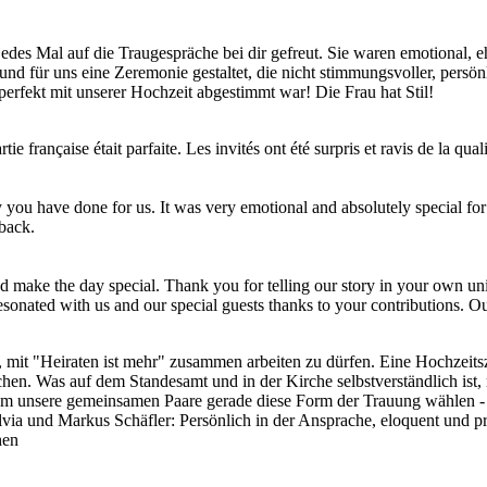
edes Mal auf die Traugespräche bei dir gefreut. Sie waren emotional, 
und für uns eine Zeremonie gestaltet, die nicht stimmungsvoller, persön
perfekt mit unserer Hochzeit abgestimmt war! Die Frau hat Stil!
ie française était parfaite. Les invités ont été surpris et ravis de la q
you have done for us. It was very emotional and absolutely special for
back.
 make the day special. Thank you for telling our story in your own uni
onated with us and our special guests thanks to your contributions. Ou
 mit "Heiraten ist mehr" zusammen arbeiten zu dürfen. Eine Hochzeitsz
chen. Was auf dem Standesamt und in der Kirche selbstverständlich ist,
arum unsere gemeinsamen Paare gerade diese Form der Trauung wählen - 
lvia und Markus Schäfler: Persönlich in der Ansprache, eloquent und p
hen