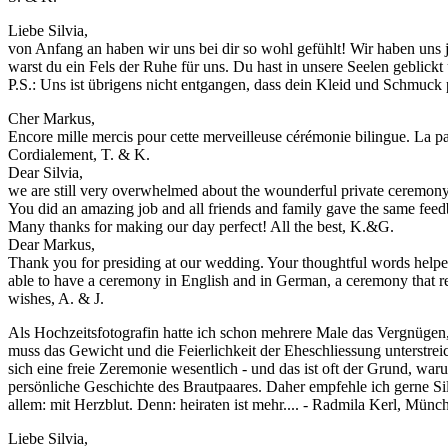
Liebe Silvia,
von Anfang an haben wir uns bei dir so wohl gefühlt! Wir haben uns j
warst du ein Fels der Ruhe für uns. Du hast in unsere Seelen geblickt 
P.S.: Uns ist übrigens nicht entgangen, dass dein Kleid und Schmuck 
Cher Markus,
Encore mille mercis pour cette merveilleuse cérémonie bilingue. La part
Cordialement, T. & K.
Dear Silvia,
we are still very overwhelmed about the wounderful private ceremony 
You did an amazing job and all friends and family gave the same feed
Many thanks for making our day perfect! All the best, K.&G.
Dear Markus,
Thank you for presiding at our wedding. Your thoughtful words helped
able to have a ceremony in English and in German, a ceremony that res
wishes, A. & J.
Als Hochzeitsfotografin hatte ich schon mehrere Male das Vergnügen,
muss das Gewicht und die Feierlichkeit der Eheschliessung unterstrei
sich eine freie Zeremonie wesentlich - und das ist oft der Grund, w
persönliche Geschichte des Brautpaares. Daher empfehle ich gerne Si
allem: mit Herzblut. Denn: heiraten ist mehr.... - Radmila Kerl, Münc
Liebe Silvia,