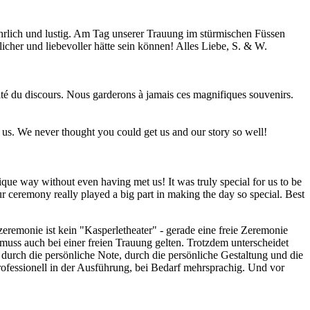
ehrlich und lustig. Am Tag unserer Trauung im stürmischen Füssen
licher und liebevoller hätte sein können! Alles Liebe, S. & W.
ualité du discours. Nous garderons à jamais ces magnifiques souvenirs.
 us. We never thought you could get us and our story so well!
que way without even having met us! It was truly special for us to be
r ceremony really played a big part in making the day so special. Best
eremonie ist kein "Kasperletheater" - gerade eine freie Zeremonie
 muss auch bei einer freien Trauung gelten. Trotzdem unterscheidet
durch die persönliche Note, durch die persönliche Gestaltung und die
rofessionell in der Ausführung, bei Bedarf mehrsprachig. Und vor