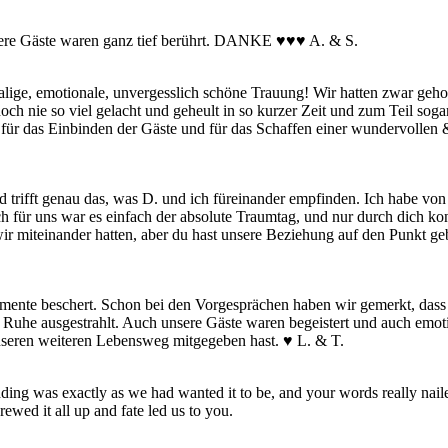
nsere Gäste waren ganz tief berührt. DANKE
♥♥♥
A. & S.
ige, emotionale, unvergesslich schöne Trauung! Wir hatten zwar gehoff
ch nie so viel gelacht und geheult in so kurzer Zeit und zum Teil so
ür das Einbinden der Gäste und für das Schaffen einer wundervollen &
 trifft genau das, was D. und ich füreinander empfinden. Ich habe von 
uch für uns war es einfach der absolute Traumtag, und nur durch dich k
wir miteinander hatten, aber du hast unsere Beziehung auf den Punkt 
ente beschert. Schon bei den Vorgesprächen haben wir gemerkt, dass
 Ruhe ausgestrahlt.
Auch unsere Gäste waren begeistert und auch emo
unseren weiteren Lebensweg mitgegeben hast. ♥ L. & T.
dding was exactly as we had wanted it to be, and your words really nai
ewed it all up and fate led us to you.