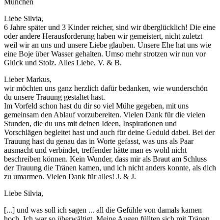
München
Liebe Silvia,
6 Jahre später und 3 Kinder reicher, sind wir überglücklich! Die eine
oder andere Herausforderung haben wir gemeistert, nicht zuletzt
weil wir an uns und unsere Liebe glauben. Unsere Ehe hat uns wie
eine Boje über Wasser gehalten. Umso mehr strotzen wir nun vor
Glück und Stolz. Alles Liebe, V. & B.
Lieber Markus,
wir möchten uns ganz herzlich dafür bedanken, wie wunderschön
du unsere Trauung gestaltet hast.
Im Vorfeld schon hast du dir so viel Mühe gegeben, mit uns
gemeinsam den Ablauf vorzubereiten. Vielen Dank für die vielen
Stunden, die du uns mit deinen Ideen, Inspirationen und
Vorschlägen begleitet hast und auch für deine Geduld dabei. Bei der
Trauung hast du genau das in Worte gefasst, was uns als Paar
ausmacht und verbindet, treffender hätte man es wohl nicht
beschreiben können. Kein Wunder, dass mir als Braut am Schluss
der Trauung die Tränen kamen, und ich nicht anders konnte, als dich
zu umarmen. Vielen Dank für alles! J. & J.
Liebe Silvia,
[...] und was soll ich sagen ... all die Gefühle von damals kamen
hoch. Ich war so überwältigt. Meine Augen füllten sich mit Tränen.