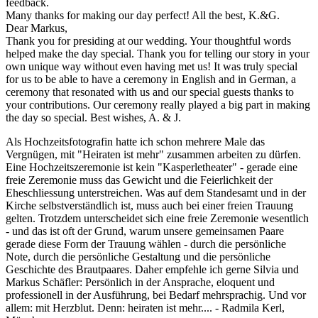
feedback.
Many thanks for making our day perfect! All the best, K.&G.
Dear Markus,
Thank you for presiding at our wedding. Your thoughtful words
helped make the day special. Thank you for telling our story in your
own unique way without even having met us! It was truly special
for us to be able to have a ceremony in English and in German, a
ceremony that resonated with us and our special guests thanks to
your contributions. Our ceremony really played a big part in making
the day so special. Best wishes, A. & J.
Als Hochzeitsfotografin hatte ich schon mehrere Male das
Vergnügen, mit "Heiraten ist mehr" zusammen arbeiten zu dürfen.
Eine Hochzeitszeremonie ist kein "Kasperletheater" - gerade eine
freie Zeremonie muss das Gewicht und die Feierlichkeit der
Eheschliessung unterstreichen. Was auf dem Standesamt und in der
Kirche selbstverständlich ist, muss auch bei einer freien Trauung
gelten. Trotzdem unterscheidet sich eine freie Zeremonie wesentlich
- und das ist oft der Grund, warum unsere gemeinsamen Paare
gerade diese Form der Trauung wählen - durch die persönliche
Note, durch die persönliche Gestaltung und die persönliche
Geschichte des Brautpaares. Daher empfehle ich gerne Silvia und
Markus Schäfler: Persönlich in der Ansprache, eloquent und
professionell in der Ausführung, bei Bedarf mehrsprachig. Und vor
allem: mit Herzblut. Denn: heiraten ist mehr.... - Radmila Kerl,