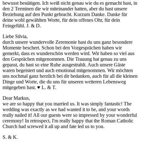
bewusst bestätigen. Ich weiß nicht genau wie du es gemacht hast, in
den 2 Terminen die wir miteinander hatten, aber du hast unsere
Beziehung auf den Punkt gebracht. Kurzum Danke. Danke für
deine wohl gewählten Worte, für dein offenes Ohr, für dein
Feingefühl. J. & D.
Liebe Silvia,
durch unsere wundervolle Zeremonie hast du uns ganz besondere
Momente beschert. Schon bei den Vorgesprächen haben wir
gemerkt, dass es wunderschön werden wird. Wir haben so viel aus
den Gesprächen mitgenommen. Die Trauung hat genau zu uns
gepasst, du hast so eine Ruhe ausgestrahlt.
Auch unsere Gäste
waren begeistert und auch emotional mitgenommen.
Wir möchten
uns nochmal ganz herzlich bei dir bedanken, auch für all die kleinen
Dinge und Worte, die du uns für unseren weiteren Lebensweg
mitgegeben hast. ♥ L. & T.
Dear Markus,
we are so happy that you married us. It was simply fantastic! The
wedding was exactly as we had wanted it to be, and your words
really nailed it! All our guests were so impressed by your wonderful
ceremony! In retrospect, I'm really happy that the Roman Catholic
Church had screwed it all up and fate led us to you.
S. & K.