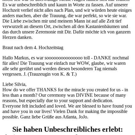
Es war unbeschreiblich und kaum in Worte zu fassen. Auf unserer
Hochzeit verlief nicht alles nach Plan, und wir würden heute einiges
anders machen, aber die Trauung, die war perfekt, so wie sie war.
Die Liebe zwischen mir und meinem Mann ist auf alle Zeit tief
verwurzelt an diesem Ort, zwischen all den Kastanienbäumen und
das durch unsere Zeremonie mit Dir. Dafür möchte ich von ganzem
Herzen danken.
Braut nach dem 4. Hochzeitstag
Hallo Markus, es war sooooooooooooooo toll - DANKE nochmal
für alles! Die Trauung war einfach nur WOW, glaube, wir waren
alle sehr gerührt und werden diesen besonderen Tag niemals
vergessen. J. (Trauzeugin von K. & T.)
Liebe Silvia,
How do we offer THANKS for the miracle you created for us - in
less than a month? Our ceremony was DIVINE because of many
reasons, but especially due to your support and dedication.
Everyone felt included and loved. We are blessed to have found you
and have you in our lives! Vielen Dank for making the impossible
possible. Ganz liebe Grüße aus Atlanta, JoJo.
Sie haben Unbeschreibliches erlebt: