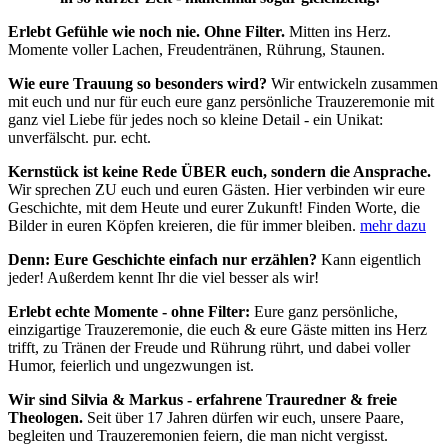
Erlebt Gefühle wie noch nie. Ohne Filter.
Mitten ins Herz.
Momente voller Lachen, Freudentränen, Rührung, Staunen.
Wie eure Trauung so besonders wird?
Wir entwickeln zusammen
mit euch und nur für euch eure ganz persönliche Trauzeremonie mit
ganz viel Liebe für jedes noch so kleine Detail - ein Unikat:
unverfälscht. pur. echt.
Kernstück ist keine Rede ÜBER euch, sondern die Ansprache.
Wir sprechen ZU euch und euren Gästen. Hier verbinden wir eure
Geschichte, mit dem Heute und eurer Zukunft! Finden Worte, die
Bilder in euren Köpfen kreieren, die für immer bleiben.
mehr dazu
Denn: Eure Geschichte einfach nur erzählen?
Kann eigentlich
jeder! Außerdem kennt Ihr die viel besser als wir!
Erlebt echte Momente - ohne Filter:
Eure ganz persönliche,
einzigartige Trauzeremonie, die euch & eure Gäste mitten ins Herz
trifft, zu Tränen der Freude und Rührung rührt, und dabei voller
Humor, feierlich und ungezwungen ist.
Wir sind Silvia & Markus - erfahrene Trauredner & freie
Theologen.
Seit über 17 Jahren dürfen wir euch, unsere Paare,
begleiten und Trauzeremonien feiern, die man nicht vergisst.