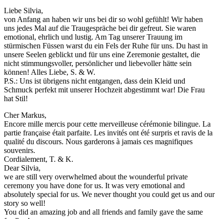
Liebe Silvia,
von Anfang an haben wir uns bei dir so wohl gefühlt! Wir haben
uns jedes Mal auf die Traugespräche bei dir gefreut. Sie waren
emotional, ehrlich und lustig. Am Tag unserer Trauung im
stürmischen Füssen warst du ein Fels der Ruhe für uns. Du hast in
unsere Seelen geblickt und für uns eine Zeremonie gestaltet, die
nicht stimmungsvoller, persönlicher und liebevoller hätte sein
können! Alles Liebe, S. & W.
P.S.: Uns ist übrigens nicht entgangen, dass dein Kleid und
Schmuck perfekt mit unserer Hochzeit abgestimmt war! Die Frau
hat Stil!
Cher Markus,
Encore mille mercis pour cette merveilleuse cérémonie bilingue. La
partie française était parfaite. Les invités ont été surpris et ravis de la
qualité du discours. Nous garderons à jamais ces magnifiques
souvenirs.
Cordialement, T. & K.
Dear Silvia,
we are still very overwhelmed about the wounderful private
ceremony you have done for us. It was very emotional and
absolutely special for us. We never thought you could get us and our
story so well!
You did an amazing job and all friends and family gave the same