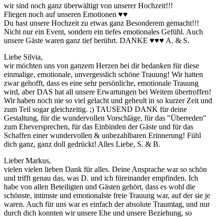
wir sind noch ganz überwältigt von unserer Hochzeit!!!
Fliegen noch auf unseren Emotionen
♥♥
Du hast unsere Hochzeit zu etwas ganz Besonderem gemacht!!!
Nicht nur ein Event, sondern ein tiefes emotionales Gefühl. Auch
unsere Gäste waren ganz tief berührt. DANKE
♥♥♥
A. & S.
Liebe Silvia,
wir möchten uns von ganzem Herzen bei dir bedanken für diese
einmalige, emotionale, unvergesslich schöne Trauung! Wir hatten
zwar gehofft, dass es eine sehr persönliche, emotionale Trauung
wird, aber DAS hat all unsere Erwartungen bei Weitem übertroffen!
Wir haben noch nie so viel gelacht und geheult in so kurzer Zeit und
zum Teil sogar gleichzeitig. ;) TAUSEND DANK für deine
Gestaltung, für die wundervollen Vorschläge, für das "Überreden"
zum Eheversprechen, für das Einbinden der Gäste und für das
Schaffen einer wundervollen & unbezahlbaren Erinnerung! Fühl
dich ganz, ganz doll gedrückt! Alles Liebe, S. & B.
Lieber Markus,
vielen vielen lieben Dank für alles. Deine Ansprache war so schön
und trifft genau das, was D. und ich füreinander empfinden. Ich
habe von allen Beteiligten und Gästen gehört, dass es wohl die
schönste, intimste und emotionalste freie Trauung war, auf der sie je
waren. Auch für uns war es einfach der absolute Traumtag, und nur
durch dich konnten wir unsere Ehe und unsere Beziehung, so